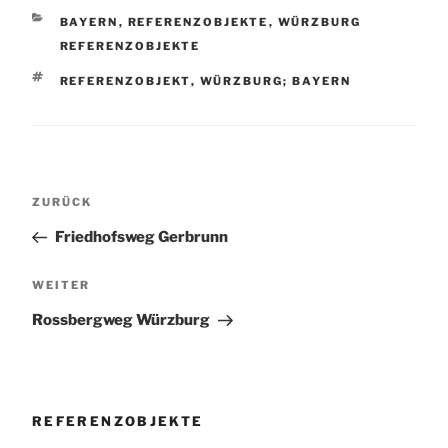
KATEGORIEN
BAYERN
,
REFERENZOBJEKTE
,
WÜRZBURG
REFERENZOBJEKTE
SCHLAGWÖRTER
REFERENZOBJEKT
,
WÜRZBURG; BAYERN
Beitragsnavigation
Vorheriger
ZURÜCK
Beitrag
Friedhofsweg Gerbrunn
Nächster
WEITER
Beitrag
Rossbergweg Würzburg
REFERENZOBJEKTE