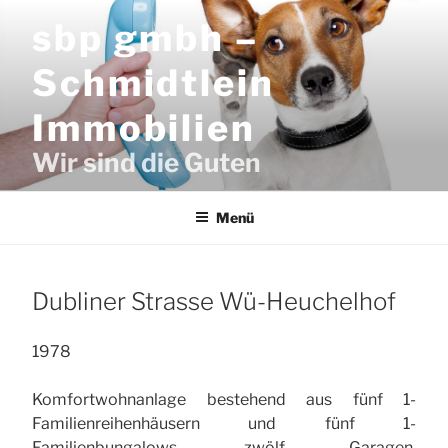
Zum
sbp gmbh –
Inhalt
springen
Schmidtlein
Immobilien
Wir sind die Guten
Menü
Dubliner Strasse Wü-Heuchelhof
1978
Komfortwohnanlage bestehend aus fünf 1-
Familienreihenhäusern und fünf 1-
Familienbungalows, zwölf Garagen,