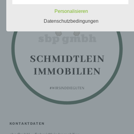
anderem die folgenden Begriffe:
Personalisieren
Datenschutzbedingungen
a) personenbezogene Daten
Personenbezogene Daten sind alle Informationen, die
sich auf eine identifizierte oder identifizierbare
natürliche Person (im Folgenden „betroffene Person")
beziehen. Als identifizierbar wird eine natürliche
Person angesehen, die direkt oder indirekt,
insbesondere mittels Zuordnung zu einer Kennung wie
einem Namen, zu einer Kennnummer, zu
Standortdaten, zu einer Online-Kennung oder zu
einem oder mehreren besonderen Merkmalen, die
Ausdruck der physischen, physiologischen,
genetischen, psychischen, wirtschaftlichen, kulturellen
oder sozialen Identität dieser natürlichen Person sind,
identifiziert werden kann.
KONTAKTDATEN