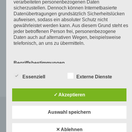
verarbeiteten personenbezogenen Daten
sicherzustellen. Dennoch können Internetbasierte
Datenschutzerklärung der AVIV Germany GmbH
Impressum der AV
Datenübertragungen grundsätzlich Sicherheitslücken
Germany GmbH
aufweisen, sodass ein absoluter Schutz nicht
gewährleistet werden kann. Aus diesem Grund steht es
jeder betroffenen Person frei, personenbezogene
Immowelt AG
Daten auch auf alternativen Wegen, beispielsweise
telefonisch, an uns zu übermitteln.
Nicht das passende Objekt gefunden?
Begriffsbestimmungen
Falls Sie kein passendes Objekt in unseren
Angeboten finden, schreiben Sie uns doch bitte eine
Die Datenschutzerklärung beruht auf den
Essenziell
Externe Dienste
kurze Nachricht.
Begrifflichkeiten, die durch den Europäischen
Richtlinien- und Verordnungsgeber beim Erlass der
Datenschutz-Grundverordnung (DS-GVO) verwendet
✓ Akzeptieren
wurden. Unsere Datenschutzerklärung soll sowohl für
die Öffentlichkeit als auch für unsere Kunden und
Geschäftspartner einfach lesbar und verständlich sein.
Auswahl speichern
Um dies zu gewährleisten, möchten wir vorab die
SBP GMBH SCHMIDTLEIN IMMOBILIEN
verwendeten Begrifflichkeiten erläutern.
✕ Ablehnen
Wir verwenden in dieser Datenschutzerklärung unter