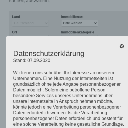
suchen, auswählen.
Land
Immobilienart
Ort
Immobilienkategorie
Orts-/ Stadtteil
Miete / Kauf
Datenschutzerklärung
Stand: 07.09.2020
Eckdaten
Fläche (m²) ab:
Wir freuen uns sehr über Ihr Interesse an unserem
Unternehmen. Eine Nutzung der Internetseiten ist
Preis (€) bis:
grundsätzlich ohne jede Angabe personenbezogener
Daten möglich. Sofern eine betroffene Person
besondere Services unseres Unternehmens über
Suc
unsere Internetseite in Anspruch nehmen möchte,
könnte jedoch eine Verarbeitung personenbezogener
«
»
Daten erforderlich werden. Ist die Verarbeitung
Seiten:
1
1-2 (von 2 Objekten)
personenbezogener Daten erforderlich und besteht für
eine solche Verarbeitung keine gesetzliche Grundlage,
Neuwertiges Reihenmittelhaus in Lengfeld