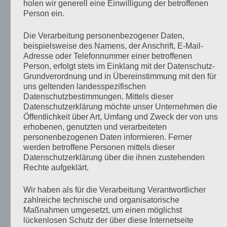
holen wir generell eine Einwilligung der betroffenen
699.000 €
Person ein.
Terrasse
97076 Würz
(Lengfeld)
Kaufpreis
Stellplatz
141 m²
Bad mit
Die Verarbeitung personenbezogener Daten,
Wanne
Wohnfläche
beispielsweise des Namens, der Anschrift, E-Mail-
(ca.)
Gäste WC
Adresse oder Telefonnummer einer betroffenen
5
Zimmer
Person, erfolgt stets im Einklang mit der Datenschutz-
171 m²
Einbauküche
Grundstücksfl.
Grundverordnung und in Übereinstimmung mit den für
(ca.)
Zentralheizung
uns geltenden landesspezifischen
Datenschutzbestimmungen. Mittels dieser
Datenschutzerklärung möchte unser Unternehmen die
Öffentlichkeit über Art, Umfang und Zweck der von uns
1.650.000 €
97421
erhobenen, genutzten und verarbeiteten
Schweinfurt
Kaufpreis
personenbezogenen Daten informieren. Ferner
(Nordwestlic
894 m²
werden betroffene Personen mittels dieser
Stadtteil)
Fläche (ca.)
Datenschutzerklärung über die ihnen zustehenden
k.A
Zimmer
Rechte aufgeklärt.
671 m²
Grundstücksfl.
(ca.)
Wir haben als für die Verarbeitung Verantwortlicher
zahlreiche technische und organisatorische
Maßnahmen umgesetzt, um einen möglichst
«
»
Seiten:
1
1-2 (von 2 Objekten)
lückenlosen Schutz der über diese Internetseite