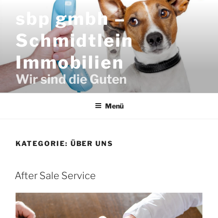
Zum
sbp gmbh –
Inhalt
springen
Schmidtlein
Immobilien
Wir sind die Guten
Menü
KATEGORIE:
ÜBER UNS
After Sale Service