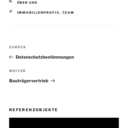
KATEGORIEN
ÜBER UNS
SCHLAGWÖRTER
IMMOBILIENPROFIS
,
TEAM
Beitragsnavigation
Vorheriger
ZURÜCK
Beitrag
Datenschutzbestimmungen
Nächster
WEITER
Beitrag
Bauträgervertrieb
REFERENZOBJEKTE