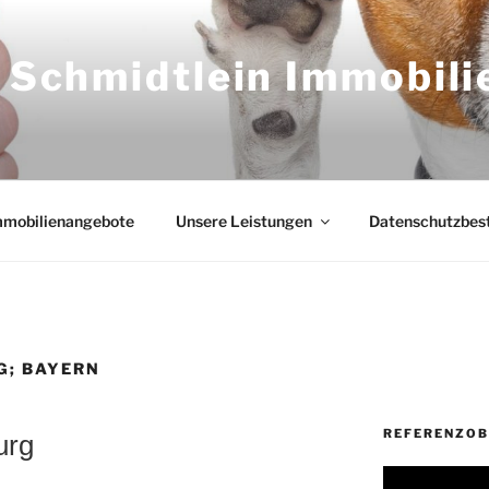
 Schmidtlein Immobili
n
mmobilienangebote
Unsere Leistungen
Datenschutzbe
; BAYERN
REFERENZOB
urg