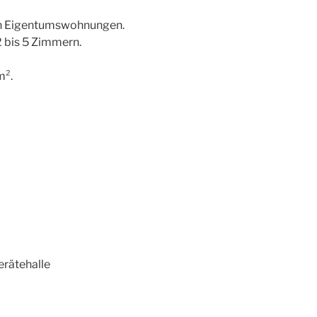
n Eigentumswohnungen.
 bis 5 Zimmern.
m².
erätehalle