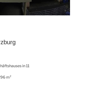
rzburg
äftshauses in 11
796 m²