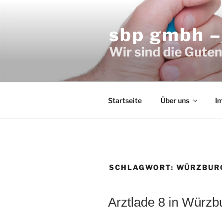
Zum
Inhalt
sbp gmbh –
springen
Wir sind die Gute
Startseite
Über uns
I
SCHLAGWORT:
WÜRZBURG
Arztlade 8 in Würzb