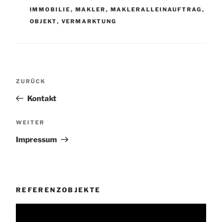
IMMOBILIE
,
MAKLER
,
MAKLERALLEINAUFTRAG
,
OBJEKT
,
VERMARKTUNG
Beitragsnavigation
Vorheriger
ZURÜCK
Beitrag
Kontakt
Nächster
WEITER
Beitrag
Impressum
REFERENZOBJEKTE