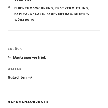
SCHLAGWÖRTER
EIGENTUMSWOHNUNG
,
ERSTVERMIETUNG
,
KAPITALANLAGE
,
KAUFVERTRAG
,
MIETER
,
WÜRZBURG
Beitragsnavigation
Vorheriger
ZURÜCK
Beitrag
Bauträgervertrieb
Nächster
WEITER
Beitrag
Gutachten
REFERENZOBJEKTE