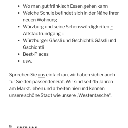
Wo man gut fränkisch Essen gehen kann
Welche Schule befindet sich in der Nähe Ihrer
neuen Wohnung
Würzburg und seine Sehenswürdigkeiten
.::
Altstadtrundgang ::.
Würzburger Gässli und Gschichtli:
Gässli und
Gschichtli
Best-Places
usw.
Sprechen Sie
uns
einfach an, wir haben sicher auch
für Sie den passenden Rat. Wir sind seit 45 Jahren
am Markt, leben und arbeiten hier und kennen
unsere schöne Stadt wie unsere „Westentasche“.
KATEGORIEN
ÜBER UNS