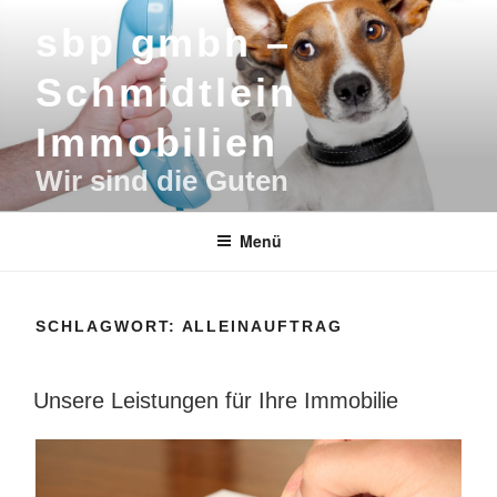
Zum
sbp gmbh –
Inhalt
springen
Schmidtlein
Immobilien
Wir sind die Guten
Menü
SCHLAGWORT:
ALLEINAUFTRAG
Unsere Leistungen für Ihre Immobilie