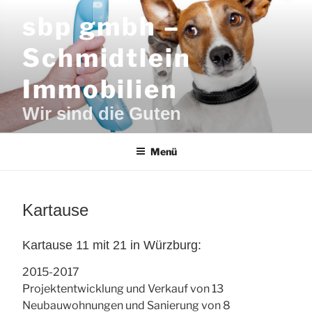
Zum
sbp gmbh –
Inhalt
springen
Schmidtlein
Immobilien
Wir sind die Guten
Menü
Kartause
Kartause 11 mit 21 in Würzburg:
2015-2017
Projektentwicklung und Verkauf von 13
Neubauwohnungen und Sanierung von 8