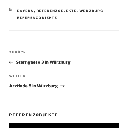
KATEGORIEN
BAYERN
,
REFERENZOBJEKTE
,
WÜRZBURG
REFERENZOBJEKTE
Beitragsnavigation
Vorheriger
ZURÜCK
Beitrag
Sterngasse 3 in Würzburg
Nächster
WEITER
Beitrag
Arztlade 8 in Würzburg
REFERENZOBJEKTE