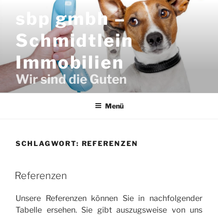
Zum
sbp gmbh –
Inhalt
springen
Schmidtlein
Immobilien
Wir sind die Guten
Menü
SCHLAGWORT:
REFERENZEN
Referenzen
Unsere Referenzen können Sie in nachfolgender
Tabelle ersehen. Sie gibt auszugsweise von uns